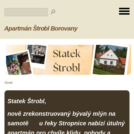
Apartmán Štrobl Borovany
Úvod
Statek Štrobl,
nově zrekonstruovaný bývalý mlýn na
samotě u řeky Stropnice nabízí útulný
apartmán pro chvíle klidu, pohody a